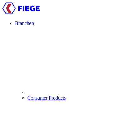
Direkt
zum
Inhalt
Branchen
Main
navigation
Consumer Products