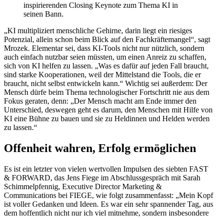
inspirierenden Closing Keynote zum Thema KI in
seinen Bann.
„KI multipliziert menschliche Gehirne, darin liegt ein riesiges
Potenzial, allein schon beim Blick auf den Fachkräftemangel“, sagt
Mrozek. Elementar sei, dass KI-Tools nicht nur nützlich, sondern
auch einfach nutzbar seien müssten, um einen Anreiz zu schaffen,
sich von KI helfen zu lassen. „Was es dafür auf jeden Fall braucht,
sind starke Kooperationen, weil der Mittelstand die Tools, die er
braucht, nicht selbst entwickeln kann.“ Wichtig sei außerdem: Der
Mensch dürfe beim Thema technologischer Fortschritt nie aus dem
Fokus geraten, denn: „Der Mensch macht am Ende immer den
Unterschied, deswegen geht es darum, den Menschen mit Hilfe von
KI eine Bühne zu bauen und sie zu Heldinnen und Helden werden
zu lassen.“
Offenheit wahren, Erfolg ermöglichen
Es ist ein letzter von vielen wertvollen Impulsen des siebten FAST
& FORWARD, das Jens Fiege im Abschlussgespräch mit Sarah
Schimmelpfennig, Executive Director Marketing &
Communications bei FIEGE, wie folgt zusammenfasst: „Mein Kopf
ist voller Gedanken und Ideen. Es war ein sehr spannender Tag, aus
dem hoffentlich nicht nur ich viel mitnehme, sondern insbesondere