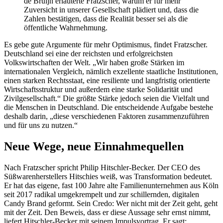
de Bruijn erläuterte Fratzscher, warum er für mehr
Zuversicht in unserer Gesellschaft plädiert und, dass die
Zahlen bestätigen, dass die Realität besser sei als die
öffentliche Wahrnehmung.
Es gebe gute Argumente für mehr Optimismus, findet Fratzscher.
Deutschland sei eine der reichsten und erfolgreichsten
Volkswirtschaften der Welt. „Wir haben große Stärken im
internationalen Vergleich, nämlich exzellente staatliche Institutionen,
einen starken Rechtsstaat, eine resiliente und langfristig orientierte
Wirtschaftsstruktur und außerdem eine starke Solidarität und
Zivilgesellschaft.“ Die größte Stärke jedoch seien die Vielfalt und
die Menschen in Deutschland. Die entscheidende Aufgabe bestehe
deshalb darin, „diese verschiedenen Faktoren zusammenzuführen
und für uns zu nutzen.“
Neue Wege, neue Einnahmequellen
Nach Fratzscher spricht Philip Hitschler-Becker. Der CEO des
Süßwarenherstellers Hitschies weiß, was Transformation bedeutet.
Er hat das eigene, fast 100 Jahre alte Familienunternehmen aus Köln
seit 2017 radikal umgekrempelt und zur schillernden, digitalen
Candy Brand geformt. Sein Credo: Wer nicht mit der Zeit geht, geht
mit der Zeit. Den Beweis, dass er diese Aussage sehr ernst nimmt,
liefert Hitschler-Becker mit seinem Impulsvortrag. Er sagt: