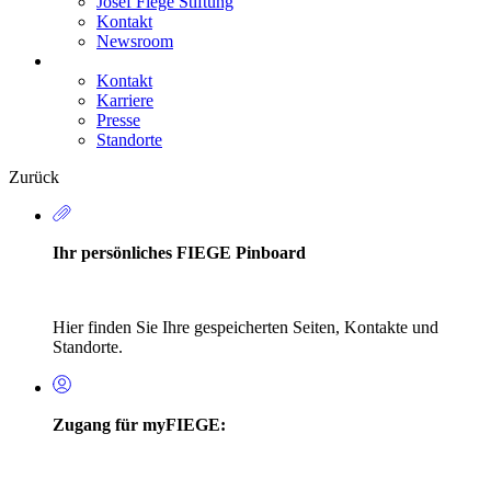
Josef Fiege Stiftung
Kontakt
Newsroom
Kontakt
Karriere
Secondary
Presse
Navigation
Standorte
Zurück
Ihr persönliches FIEGE Pinboard
Hier finden Sie Ihre gespeicherten Seiten, Kontakte und
Standorte.
Zugang für myFIEGE: