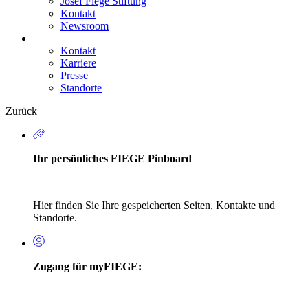
Josef Fiege Stiftung
Kontakt
Newsroom
Kontakt
Karriere
Secondary
Presse
Navigation
Standorte
Zurück
Ihr persönliches FIEGE Pinboard
Hier finden Sie Ihre gespeicherten Seiten, Kontakte und
Standorte.
Zugang für myFIEGE: