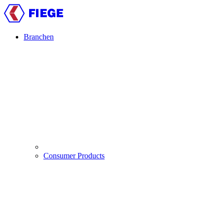
Direkt
zum
Inhalt
Branchen
Main
navigation
Consumer Products