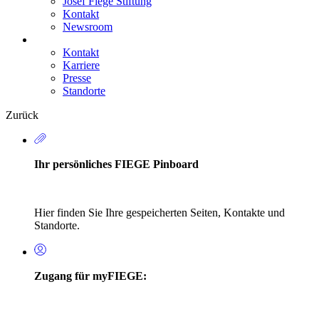
Josef Fiege Stiftung
Kontakt
Newsroom
Kontakt
Karriere
Secondary
Presse
Navigation
Standorte
Zurück
Ihr persönliches FIEGE Pinboard
Hier finden Sie Ihre gespeicherten Seiten, Kontakte und
Standorte.
Zugang für myFIEGE: