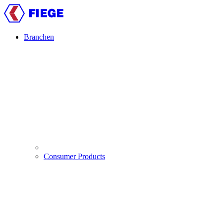
Direkt
zum
Inhalt
Branchen
Main
navigation
Consumer Products