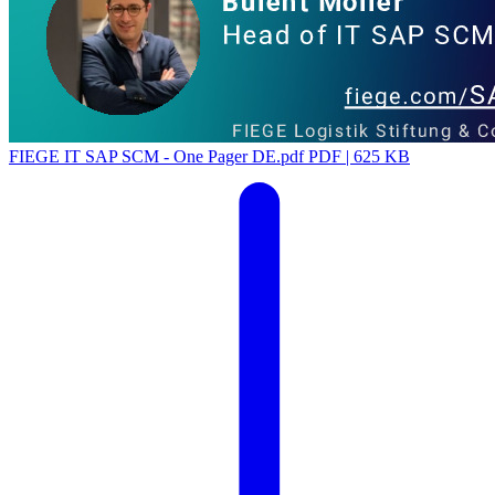
FIEGE IT SAP SCM - One Pager DE.pdf
PDF | 625 KB