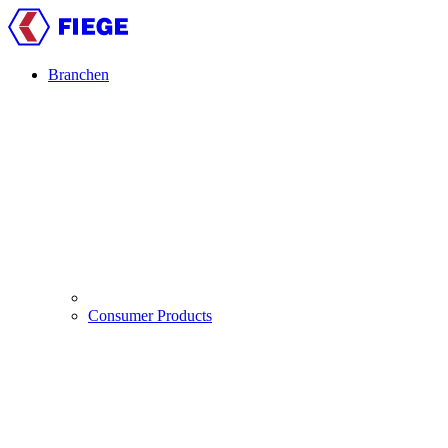
Direkt
zum
Inhalt
Branchen
Main
navigation
Consumer Products