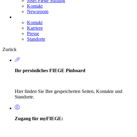
Josef Fiege Stiftung
Kontakt
Newsroom
Kontakt
Karriere
Secondary
Presse
Navigation
Standorte
Zurück
Ihr persönliches FIEGE Pinboard
Hier finden Sie Ihre gespeicherten Seiten, Kontakte und
Standorte.
Zugang für myFIEGE: