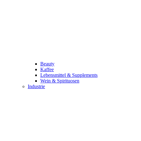
Beauty
Kaffee
Lebensmittel & Supplements
Wein & Spirituosen
Industrie