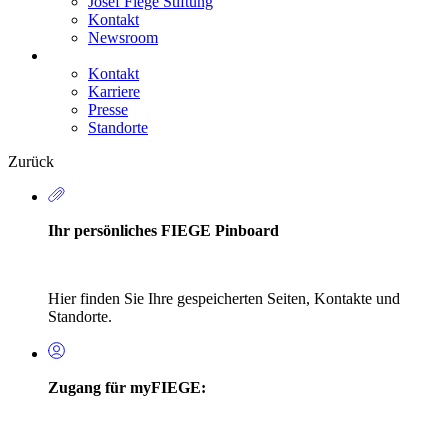
Josef Fiege Stiftung
Kontakt
Newsroom
Kontakt
Karriere
Secondary
Presse
Navigation
Standorte
Zurück
Ihr persönliches FIEGE Pinboard
Hier finden Sie Ihre gespeicherten Seiten, Kontakte und
Standorte.
Zugang für myFIEGE: