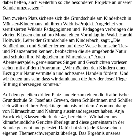
dabei helfen, auch weiterhin solche besonderen Projekte an unserer
Schule umzusetzen.“
Den zweiten Platz sicherte sich die Grundschule am Kinderbach in
Münster-Kinderhaus mit ihrem Wildnis-Projekt. Angeleitet von
zertifizierten Wildnis-Pädagoginnen und -Pädagogen verbringen die
vierten Klassen einmal pro Monat einen Vormittag im Wald. Harald
Holtwick, Leiter der Grundschule am Kinderbach, sagt: „Die
Schülerinnen und Schüler lernen auf diese Weise heimische Tier-
und Pflanzenarten kennen, beobachten die sie umgebende Natur
und schulen ihre Fähigkeiten im Fährtenlesen.“ Auch
Abenteuerspiele, gemeinsames Singen und Geschichten vorlesen
stehen mit auf dem Programm. „Wir möchten den Kindern einen
Bezug zur Natur vermitteln und achtsames Handeln fördern. Und
wir freuen uns sehr, dass wir damit auch die Jury der Josef Fiege
Stiftung überzeugen konnten.“
Auf dem geteilten dritten Platz landete zum einen die Katholische
Grundschule St. Josef aus Greven, deren Schülerinnen und Schüler
sich während ihrer Projekttage intensiv mit dem Zusammenhang
von Klimaschutz und Nahrung auseinandergesetzt haben. Anja
Brockfeld, Klassenleiterin der 4c, berichtet: „Wir haben uns
klimafreundliche Gerichte überlegt und diese gemeinsam in der
Schule gekocht und getestet. Dafür hat sich jede Klasse einen
eigenen Themenschwerpunkt überlegt. Das Ergebnis unseres