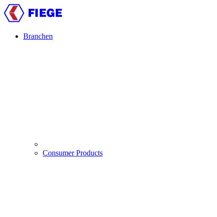
Direkt
zum
Inhalt
Branchen
Main
navigation
Consumer Products