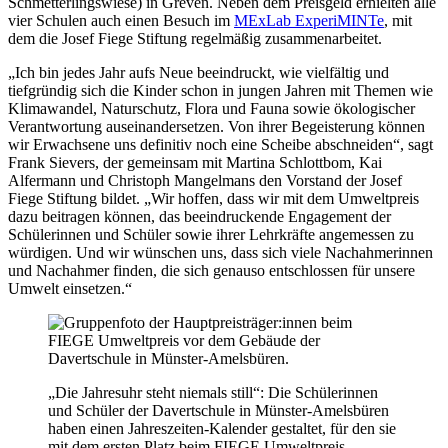
Schmetterlingswiese) in Greven. Neben dem Preisgeld erhielten alle
vier Schulen auch einen Besuch im
MExLab ExperiMINTe
, mit
dem die Josef Fiege Stiftung regelmäßig zusammenarbeitet.
„Ich bin jedes Jahr aufs Neue beeindruckt, wie vielfältig und
tiefgründig sich die Kinder schon in jungen Jahren mit Themen wie
Klimawandel, Naturschutz, Flora und Fauna sowie ökologischer
Verantwortung auseinandersetzen. Von ihrer Begeisterung können
wir Erwachsene uns definitiv noch eine Scheibe abschneiden“, sagt
Frank Sievers, der gemeinsam mit Martina Schlottbom, Kai
Alfermann und Christoph Mangelmans den Vorstand der Josef
Fiege Stiftung bildet. „Wir hoffen, dass wir mit dem Umweltpreis
dazu beitragen können, das beeindruckende Engagement der
Schülerinnen und Schüler sowie ihrer Lehrkräfte angemessen zu
würdigen. Und wir wünschen uns, dass sich viele Nachahmerinnen
und Nachahmer finden, die sich genauso entschlossen für unsere
Umwelt einsetzen.“
„Die Jahresuhr steht niemals still“: Die Schülerinnen
und Schüler der Davertschule in Münster-Amelsbüren
haben einen Jahreszeiten-Kalender gestaltet, für den sie
mit dem ersten Platz beim FIEGE Umweltpreis