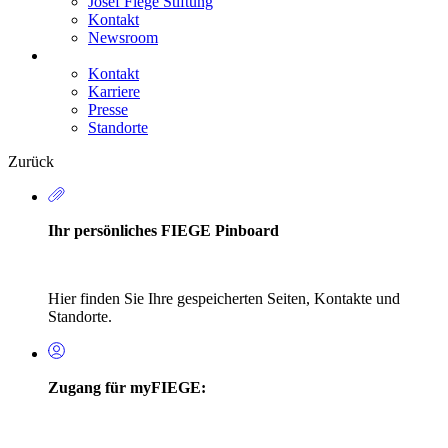
Josef Fiege Stiftung
Kontakt
Newsroom
Kontakt
Karriere
Secondary
Presse
Navigation
Standorte
Zurück
Ihr persönliches FIEGE Pinboard
Hier finden Sie Ihre gespeicherten Seiten, Kontakte und
Standorte.
Zugang für myFIEGE: