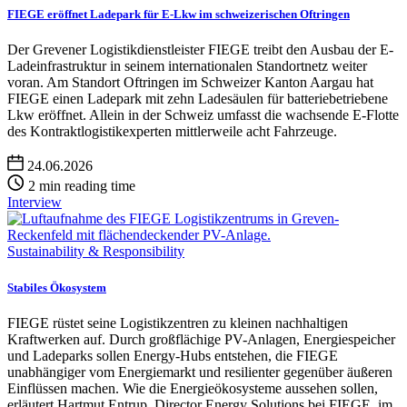
FIEGE eröffnet Ladepark für E-Lkw im schweizerischen Oftringen
Der Grevener Logistikdienstleister FIEGE treibt den Ausbau der E-
Ladeinfrastruktur in seinem internationalen Standortnetz weiter
voran. Am Standort Oftringen im Schweizer Kanton Aargau hat
FIEGE einen Ladepark mit zehn Ladesäulen für batteriebetriebene
Lkw eröffnet. Allein in der Schweiz umfasst die wachsende E-Flotte
des Kontraktlogistikexperten mittlerweile acht Fahrzeuge.
24.06.2026
2 min reading time
Interview
Sustainability & Responsibility
Stabiles Ökosystem
FIEGE rüstet seine Logistikzentren zu kleinen nachhaltigen
Kraftwerken auf. Durch großflächige PV-Anlagen, Energiespeicher
und Ladeparks sollen Energy-Hubs entstehen, die FIEGE
unabhängiger vom Energiemarkt und resilienter gegenüber äußeren
Einflüssen machen. Wie die Energieökosysteme aussehen sollen,
erläutert Hartmut Entrup, Director Energy Solutions bei FIEGE, im