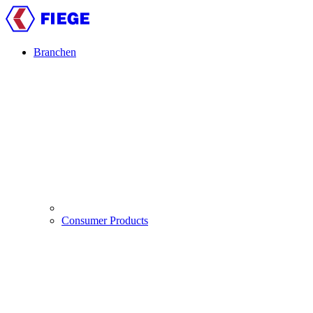
Direkt
zum
Inhalt
Branchen
Main
navigation
Consumer Products