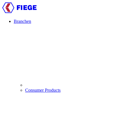
Direkt
zum
Inhalt
Branchen
Main
navigation
Consumer Products