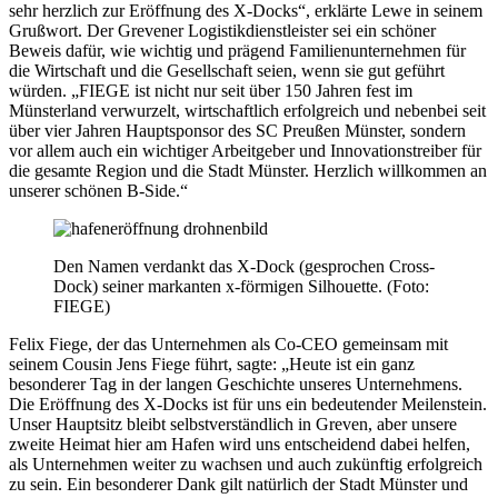
sehr herzlich zur Eröffnung des X-Docks“, erklärte Lewe in seinem
Grußwort. Der Grevener Logistikdienstleister sei ein schöner
Beweis dafür, wie wichtig und prägend Familienunternehmen für
die Wirtschaft und die Gesellschaft seien, wenn sie gut geführt
würden. „FIEGE ist nicht nur seit über 150 Jahren fest im
Münsterland verwurzelt, wirtschaftlich erfolgreich und nebenbei seit
über vier Jahren Hauptsponsor des SC Preußen Münster, sondern
vor allem auch ein wichtiger Arbeitgeber und Innovationstreiber für
die gesamte Region und die Stadt Münster. Herzlich willkommen an
unserer schönen B-Side.“
Den Namen verdankt das X-Dock (gesprochen Cross-
Dock) seiner markanten x-förmigen Silhouette. (Foto:
FIEGE)
Felix Fiege, der das Unternehmen als Co-CEO gemeinsam mit
seinem Cousin Jens Fiege führt, sagte: „Heute ist ein ganz
besonderer Tag in der langen Geschichte unseres Unternehmens.
Die Eröffnung des X-Docks ist für uns ein bedeutender Meilenstein.
Unser Hauptsitz bleibt selbstverständlich in Greven, aber unsere
zweite Heimat hier am Hafen wird uns entscheidend dabei helfen,
als Unternehmen weiter zu wachsen und auch zukünftig erfolgreich
zu sein. Ein besonderer Dank gilt natürlich der Stadt Münster und