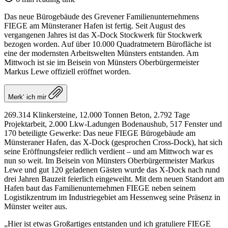
Das neue Bürogebäude des Grevener Familienunternehmens
FIEGE am Münsteraner Hafen ist fertig. Seit August des
vergangenen Jahres ist das X-Dock Stockwerk für Stockwerk
bezogen worden. Auf über 10.000 Quadratmetern Bürofläche ist
eine der modernsten Arbeitswelten Münsters entstanden. Am
Mittwoch ist sie im Beisein von Münsters Oberbürgermeister
Markus Lewe offiziell eröffnet worden.
Merk‘ ich mir
269.314 Klinkersteine, 12.000 Tonnen Beton, 2.792 Tage
Projektarbeit, 2.000 Lkw-Ladungen Bodenaushub, 517 Fenster und
170 beteiligte Gewerke: Das neue FIEGE Bürogebäude am
Münsteraner Hafen, das X-Dock (gesprochen Cross-Dock), hat sich
seine Eröffnungsfeier redlich verdient – und am Mittwoch war es
nun so weit. Im Beisein von Münsters Oberbürgermeister Markus
Lewe und gut 120 geladenen Gästen wurde das X-Dock nach rund
drei Jahren Bauzeit feierlich eingeweiht. Mit dem neuen Standort am
Hafen baut das Familienunternehmen FIEGE neben seinem
Logistikzentrum im Industriegebiet am Hessenweg seine Präsenz in
Münster weiter aus.
„Hier ist etwas Großartiges entstanden und ich gratuliere FIEGE