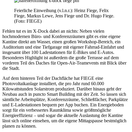
Feierliche Einweihung (v.l.n.r.): Heinz Fiege, Felix
Fiege, Markus Lewe, Jens Fiege und Dr. Hugo Fiege.
(Foto: FIEGE)
Fehlen tut es im X-Dock dabei an nichts: Neben vielen
hochmodernen Büro- und Konferenzräumen gibt es eine eigene
Kantine direkt am Wasser, einen großen Workshop-Bereich, ein
Auditorium und eine Tiefgarage mit eigener Fahrrad-Einfahrt und
insgesamt über 100 Ladestationen für E-Bikes und E-Autos.
Besonderes Highlight ist außerdem die große Terrasse auf dem
vorderen Teil des Daches für Open-Air-Teamevents mit Blick über
die Stadt.
Auf dem hinteren Teil der Dachfläche hat FIEGE eine
Photovoltaikanlage installiert, die pro Jahr rund 60.000
Kilowattstunden Solarstrom produziert. Darüber hinaus geht der
Neubau auch in puncto Smart Building mit der Zeit. So lassen sich
sämtliche Arbeitsplätze, Konferenzräume, Schließfächer, Parkplätze
und E-Ladestationen bequem per App buchen. Ein Energieboden
sorgt für ein verbessertes Raumklima sowie größtmögliche
Energieeffizienz – und sogar die aktuelle Auslastung der Kantine
lässt sich online einsehen, um die eigene Mittagspause bestmöglich
planen zu können.