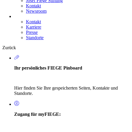
Josef Fiege Stiftung
Kontakt
Newsroom
Kontakt
Karriere
Secondary
Presse
Navigation
Standorte
Zurück
Ihr persönliches FIEGE Pinboard
Hier finden Sie Ihre gespeicherten Seiten, Kontakte und
Standorte.
Zugang für myFIEGE: