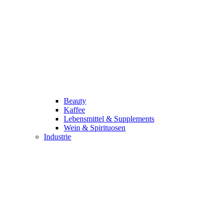
Beauty
Kaffee
Lebensmittel & Supplements
Wein & Spirituosen
Industrie