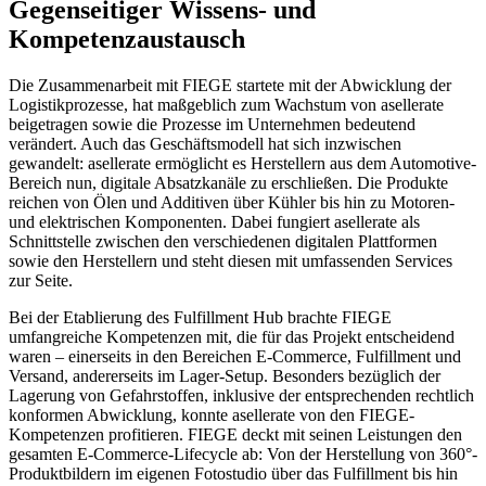
Gegenseitiger Wissens- und
Kompetenzaustausch
Die Zusammenarbeit mit FIEGE startete mit der Abwicklung der
Logistikprozesse, hat maßgeblich zum Wachstum von asellerate
beigetragen sowie die Prozesse im Unternehmen bedeutend
verändert. Auch das Geschäftsmodell hat sich inzwischen
gewandelt: ​​asellerate ermöglicht es Herstellern aus dem Automotive-
Bereich nun, digitale Absatzkanäle zu erschließen. Die Produkte
reichen von Ölen und Additiven über Kühler bis hin zu Motoren-
und elektrischen Komponenten. Dabei fungiert asellerate als
Schnittstelle zwischen den verschiedenen digitalen Plattformen
sowie den Herstellern und steht diesen mit umfassenden Services
zur Seite.
Bei der Etablierung des Fulfillment Hub brachte FIEGE
umfangreiche Kompetenzen mit, die für das Projekt entscheidend
waren – einerseits in den Bereichen E-Commerce, Fulfillment und
Versand, andererseits im Lager-Setup. Besonders bezüglich der
Lagerung von Gefahrstoffen, inklusive der entsprechenden rechtlich
konformen Abwicklung, konnte asellerate von den FIEGE-
Kompetenzen profitieren. FIEGE deckt mit seinen Leistungen den
gesamten E-Commerce-Lifecycle ab: Von der Herstellung von 360°-
Produktbildern im eigenen Fotostudio über das Fulfillment bis hin