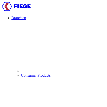
Direkt
zum
Inhalt
Branchen
Main
navigation
Consumer Products