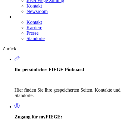
Josef Fiege Stiftung
Kontakt
Newsroom
Kontakt
Karriere
Secondary
Presse
Navigation
Standorte
Zurück
Ihr persönliches FIEGE Pinboard
Hier finden Sie Ihre gespeicherten Seiten, Kontakte und
Standorte.
Zugang für myFIEGE: