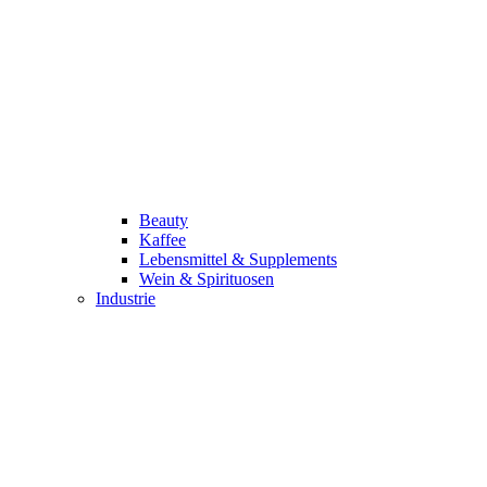
Beauty
Kaffee
Lebensmittel & Supplements
Wein & Spirituosen
Industrie