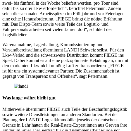
zwei- bis fünfmal in der Woche beliefert werden, pro Tour sind
dafür bis zu drei Lkw erforderlich“, berichtet Petermann. Zudem
seien die saisonalen Arbeitsspitzen im Frühjahr und vor Feiertagen
eine echte Herausforderung. „FIEGE bringt die nötige Erfahrung
mit. Das Dispo-Team sowie weite Teile des Logistik- und
Fahrpersonals arbeiten seit vielen Jahren dort“, schildert der
Logistikleiter.
Warenannahme, Lagerhaltung, Kommissionierung und
Versandbereitstellung übernimmt LANDI Schweiz selbst. Für den
Lkw-Verlad und die schweizweite Distribution kommt FIEGE ins
Spiel. Dabei kommt es auf eine platzoptimierte Beladung an, um mit
den markanten Lkw nicht unnötig Luft zu transportieren. „FIEGE
ist für uns ein systemrelevanter Partner. Die Zusammenarbeit ist
geprägt von Transparenz und Offenheit“, sagt Petermann.
Was lange währt bleibt gut
Mittlerweile übernimmt FIEGE auch Teile der Beschaffungslogistik
sowie weitere Dienstleistungen an anderen Standorten. Bei der
Planung der LANDI Logistikimmobilie jenseits der deutschen
Grenze in Lahr hatten die Real-Estate-Expert:innen aus Greven ihre
Finger im Spiel. Der Vertrag für die Zusammenarbeit wurde vor