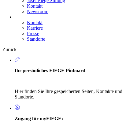
Josef Fiege Stiftung
Kontakt
Newsroom
Kontakt
Karriere
Secondary
Presse
Navigation
Standorte
Zurück
Ihr persönliches FIEGE Pinboard
Hier finden Sie Ihre gespeicherten Seiten, Kontakte und
Standorte.
Zugang für myFIEGE: