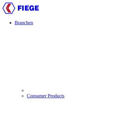
Direkt
zum
Inhalt
Branchen
Main
navigation
Consumer Products