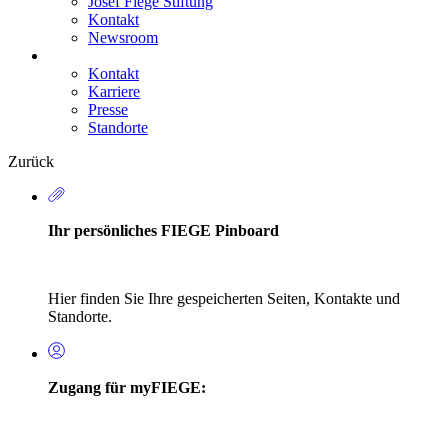
Josef Fiege Stiftung
Kontakt
Newsroom
Kontakt
Karriere
Secondary
Presse
Navigation
Standorte
Zurück
Ihr persönliches FIEGE Pinboard
Hier finden Sie Ihre gespeicherten Seiten, Kontakte und
Standorte.
Zugang für myFIEGE: