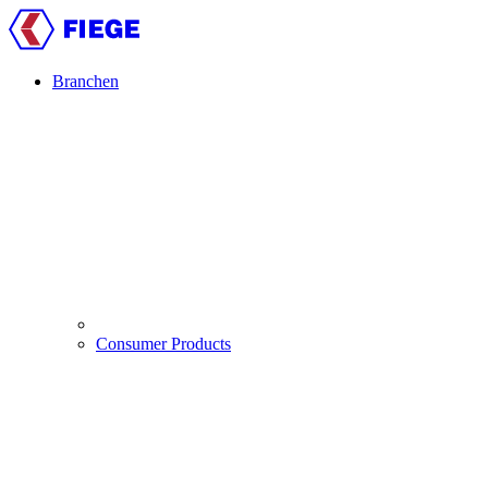
Direkt
zum
Inhalt
Branchen
Main
navigation
Consumer Products