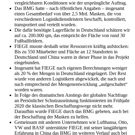
vergleichbaren Konditionen wie der ursprüngliche Auftrag.
Das BMG hatte – nach öffentlichen Angaben – insgesamt
einen Gesamtbedarf von über 2,5 Mrd. Masken, die von
verschiedenen Logistikdienstleistern beschafft, kontrolliert,
transportiert und verteilt wurden.
Die dafür benötigte Lagerfläche in Deutschland schätzen wir
auf ca. 200.000 qm, das entspricht der Fläche von rund 30
Fußballfeldern.
FIEGE musste deshalb seine Ressourcen kräftig aufstocken:
Bis zu 550 Mitarbeiter und Fläche an 12 Standorten in
Deutschland und China waren in dieser Phase in das Projekt
eingebunden.
Insgesamt hat FIEGE nach eigenen Berechnungen weniger
als 20 % der Mengen in Deutschland eingelagert. Der Rest
wurde von anderen Logistikern abgewickelt, die nach und
nach entsprechend der Mengenentwicklung „aufgeschaltet“
worden waren.
In Folge des dramatischen Anstiegs der globalen Nachfrage
an Persönlicher Schutzausrüstung funktionierten im Frühjahr
2020 die klassischen Beschaffungswege nicht mehr.
Daraufhin wurde FIEGE durch das BMG gebeten, auch bei
der Beschaffung der Masken zu helfen.
Gemeinsam mit anderen Unternehmen wie Lufthansa, Otto,
VW und BASF unterstützte FIEGE mit seiner langjährigen
Erfahrung in China das BMG im weiteren Verlauf auch bei