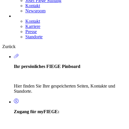
Josef Fiege Stiftung
Kontakt
Newsroom
Kontakt
Karriere
Secondary
Presse
Navigation
Standorte
Zurück
Ihr persönliches FIEGE Pinboard
Hier finden Sie Ihre gespeicherten Seiten, Kontakte und
Standorte.
Zugang für myFIEGE: