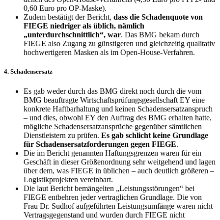
0,60 Euro pro OP-Maske).
Zudem bestätigt der Bericht,
dass die Schadenquote von
FIEGE niedriger als üblich, nämlich
„unterdurchschnittlich“, war
. Das BMG bekam durch
FIEGE also Zugang zu günstigeren und gleichzeitig qualitativ
hochwertigeren Masken als im Open-House-Verfahren.
4. Schadensersatz
Es gab weder durch das BMG direkt noch durch die vom
BMG beauftragte Wirtschaftsprüfungsgesellschaft EY eine
konkrete Haftbarhaltung und keinen Schadensersatzanspruch
– und dies, obwohl EY den Auftrag des BMG erhalten hatte,
mögliche Schadensersatzansprüche gegenüber sämtlichen
Dienstleistern zu prüfen.
Es gab schlicht keine Grundlage
für Schadensersatzforderungen gegen FIEGE
.
Die im Bericht genannten Haftungsgrenzen waren für ein
Geschäft in dieser Größenordnung sehr weitgehend und lagen
über dem, was FIEGE in üblichen – auch deutlich größeren –
Logistikprojekten vereinbart.
Die laut Bericht bemängelten „Leistungsstörungen“ bei
FIEGE entbehren jeder vertraglichen Grundlage. Die von
Frau Dr. Sudhof aufgeführten Leistungsumfänge waren nicht
Vertragsgegenstand und wurden durch FIEGE nicht