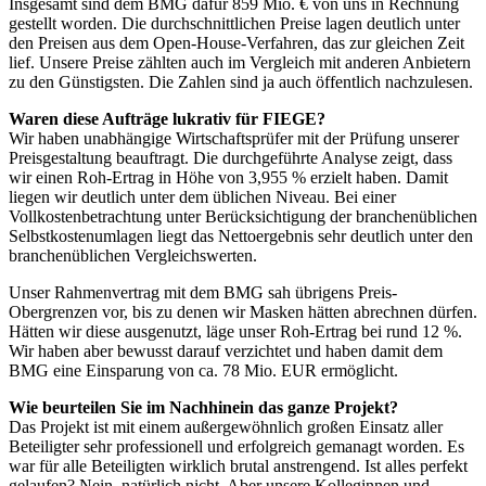
Insgesamt sind dem BMG dafür 859 Mio. € von uns in Rechnung
gestellt worden. Die durchschnittlichen Preise lagen deutlich unter
den Preisen aus dem Open-House-Verfahren, das zur gleichen Zeit
lief. Unsere Preise zählten auch im Vergleich mit anderen Anbietern
zu den Günstigsten. Die Zahlen sind ja auch öffentlich nachzulesen.
Waren diese Aufträge lukrativ für FIEGE?
Wir haben unabhängige Wirtschaftsprüfer mit der Prüfung unserer
Preisgestaltung beauftragt. Die durchgeführte Analyse zeigt, dass
wir einen Roh-Ertrag in Höhe von 3,955 % erzielt haben. Damit
liegen wir deutlich unter dem üblichen Niveau. Bei einer
Vollkostenbetrachtung unter Berücksichtigung der branchenüblichen
Selbstkostenumlagen liegt das Nettoergebnis sehr deutlich unter den
branchenüblichen Vergleichswerten.
Unser Rahmenvertrag mit dem BMG sah übrigens Preis-
Obergrenzen vor, bis zu denen wir Masken hätten abrechnen dürfen.
Hätten wir diese ausgenutzt, läge unser Roh-Ertrag bei rund 12 %.
Wir haben aber bewusst darauf verzichtet und haben damit dem
BMG eine Einsparung von ca. 78 Mio. EUR ermöglicht.
Wie beurteilen Sie im Nachhinein das ganze Projekt?
Das Projekt ist mit einem außergewöhnlich großen Einsatz aller
Beteiligter sehr professionell und erfolgreich gemanagt worden. Es
war für alle Beteiligten wirklich brutal anstrengend. Ist alles perfekt
gelaufen? Nein, natürlich nicht. Aber unsere Kolleginnen und