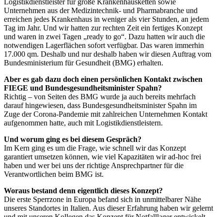
Logistikdienstleister für große Krankenhausketten sowie
Unternehmen aus der Medizintechnik- und Pharmabranche und
erreichen jedes Krankenhaus in weniger als vier Stunden, an jedem
Tag im Jahr. Und wir hatten zur rechten Zeit ein fertiges Konzept
und waren in zwei Tagen „ready to go“. Dazu hatten wir auch die
notwendigen Lagerflächen sofort verfügbar. Das waren immerhin
17.000 qm. Deshalb und nur deshalb haben wir diesen Auftrag vom
Bundesministerium für Gesundheit (BMG) erhalten.
Aber es gab dazu doch einen persönlichen Kontakt zwischen
FIEGE und Bundesgesundheitsminister Spahn?
Richtig – von Seiten des BMG wurde ja auch bereits mehrfach
darauf hingewiesen, dass Bundesgesundheitsminister Spahn im
Zuge der Corona-Pandemie mit zahlreichen Unternehmen Kontakt
aufgenommen hatte, auch mit Logistikdienstleistern.
Und worum ging es bei diesem Gespräch?
Im Kern ging es um die Frage, wie schnell wir das Konzept
garantiert umsetzen können, wie viel Kapazitäten wir ad-hoc frei
haben und wer bei uns der richtige Ansprechpartner für die
Verantwortlichen beim BMG ist.
Woraus bestand denn eigentlich dieses Konzept?
Die erste Sperrzone in Europa befand sich in unmittelbarer Nähe
unseres Standortes in Italien. Aus dieser Erfahrung haben wir gelernt
und mit unseren Kollegen das Konzept für Notfalllager entwickelt,