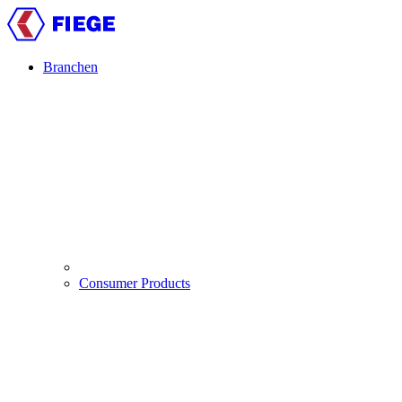
Direkt
zum
Inhalt
Branchen
Main
navigation
Consumer Products