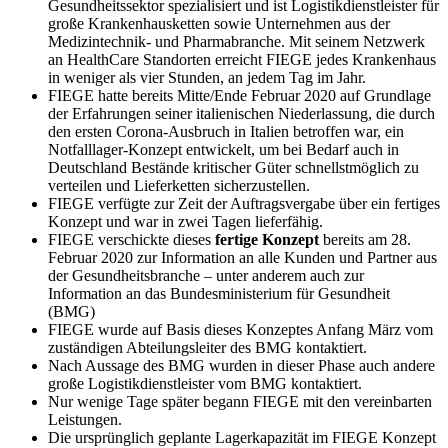
Gesundheitssektor spezialisiert und ist Logistikdienstleister für
große Krankenhausketten sowie Unternehmen aus der
Medizintechnik- und Pharmabranche. Mit seinem Netzwerk
an HealthCare Standorten erreicht FIEGE jedes Krankenhaus
in weniger als vier Stunden, an jedem Tag im Jahr.
FIEGE hatte bereits Mitte/Ende Februar 2020 auf Grundlage
der Erfahrungen seiner italienischen Niederlassung, die durch
den ersten Corona-Ausbruch in Italien betroffen war, ein
Notfalllager-Konzept entwickelt, um bei Bedarf auch in
Deutschland Bestände kritischer Güter schnellstmöglich zu
verteilen und Lieferketten sicherzustellen.
FIEGE verfügte zur Zeit der Auftragsvergabe über ein fertiges
Konzept und war in zwei Tagen lieferfähig.
FIEGE verschickte dieses
fertige Konzept
bereits am 28.
Februar 2020 zur Information an alle Kunden und Partner aus
der Gesundheitsbranche – unter anderem auch zur
Information an das Bundesministerium für Gesundheit
(BMG)
FIEGE wurde auf Basis dieses Konzeptes Anfang März vom
zuständigen Abteilungsleiter des BMG kontaktiert.
Nach Aussage des BMG wurden in dieser Phase auch andere
große Logistikdienstleister vom BMG kontaktiert.
Nur wenige Tage später begann FIEGE mit den vereinbarten
Leistungen.
Die ursprünglich geplante Lagerkapazität im FIEGE Konzept