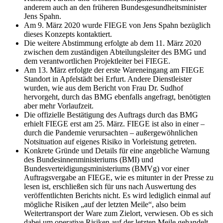
anderem auch an den früheren Bundesgesundheitsminister
Jens Spahn.
Am 9. März 2020 wurde FIEGE von Jens Spahn bezüglich
dieses Konzepts kontaktiert.
Die weitere Abstimmung erfolgte ab dem 11. März 2020
zwischen dem zuständigen Abteilungsleiter des BMG und
dem verantwortlichen Projektleiter bei FIEGE.
Am 13. März erfolgte der erste Wareneingang am FIEGE
Standort in Apfelstädt bei Erfurt. Andere Dienstleister
wurden, wie aus dem Bericht von Frau Dr. Sudhof
hervorgeht, durch das BMG ebenfalls angefragt, benötigten
aber mehr Vorlaufzeit.
Die offizielle Bestätigung des Auftrags durch das BMG
erhielt FIEGE erst am 25. März. FIEGE ist also in einer –
durch die Pandemie verursachten – außergewöhnlichen
Notsituation auf eigenes Risiko in Vorleistung getreten.
Konkrete Gründe und Details für eine angebliche Warnung
des Bundesinnenministeriums (BMI) und
Bundesverteidigungsministeriums (BMVg) vor einer
Auftragsvergabe an FIEGE, wie es mitunter in der Presse zu
lesen ist, erschließen sich für uns nach Auswertung des
veröffentlichten Berichts nicht. Es wird lediglich einmal auf
mögliche Risiken „auf der letzten Meile“, also beim
Weitertransport der Ware zum Zielort, verwiesen. Ob es sich
dabei um operative Risiken auf der letzten Meile gehandelt