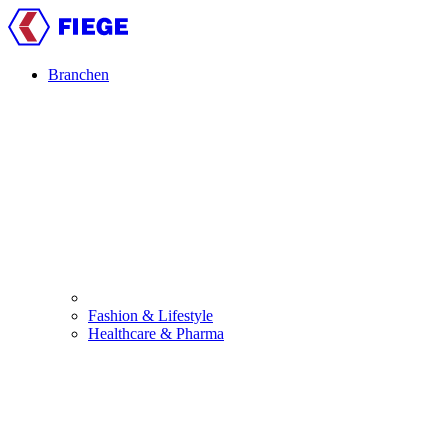
Skip
to
main
content
Branchen
Main
navigation
Fashion & Lifestyle
Healthcare & Pharma