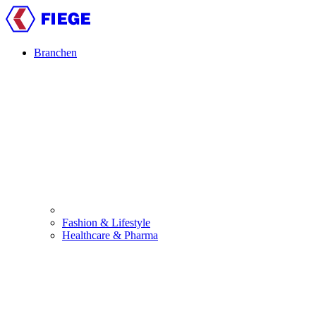
Skip
to
main
content
Branchen
Main
navigation
Fashion & Lifestyle
Healthcare & Pharma