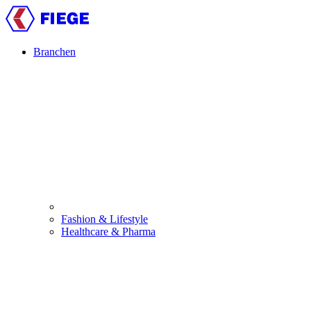
Skip
to
main
content
Branchen
Main
navigation
Fashion & Lifestyle
Healthcare & Pharma