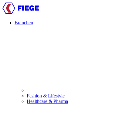
Skip
to
main
content
Branchen
Main
navigation
Fashion & Lifestyle
Healthcare & Pharma