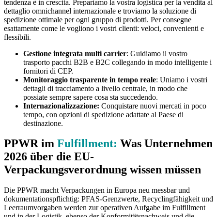
tendenza è in crescita. Prepariamo la vostra logistica per la vendita al
dettaglio omnichannel internazionale e troviamo la soluzione di
spedizione ottimale per ogni gruppo di prodotti. Per consegne
esattamente come le vogliono i vostri clienti: veloci, convenienti e
flessibili.
Gestione integrata multi carrier
: Guidiamo il vostro
trasporto pacchi B2B e B2C collegando in modo intelligente i
fornitori di CEP.
Monitoraggio trasparente in tempo reale
: Uniamo i vostri
dettagli di tracciamento a livello centrale, in modo che
possiate sempre sapere cosa sta succedendo.
Internazionalizzazione:
Conquistare nuovi mercati in poco
tempo, con opzioni di spedizione adattate al Paese di
destinazione.
PPWR im
Fulfillment
:
Was Unternehmen
2026 über die EU-
Verpackungsverordnung wissen müssen
Die PPWR macht Verpackungen in Europa neu messbar und
dokumentationspflichtig: PFAS-Grenzwerte, Recyclingfähigkeit und
Leerraumvorgaben werden zur operativen Aufgabe im Fulfillment
und in der Logistik, ebenso der Konformitätsnachweis und die