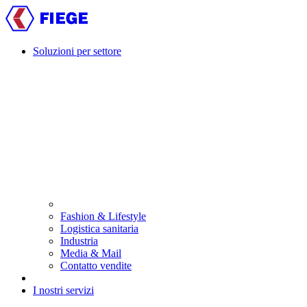
Skip
to
main
content
Soluzioni per settore
Main
navigation
Fashion & Lifestyle
Logistica sanitaria
Industria
Media & Mail
Contatto vendite
I nostri servizi