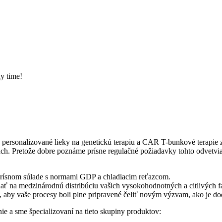
ny time!
personalizované lieky na genetickú terapiu a CAR T-bunkové terapie z
ách. Pretože dobre poznáme prísne regulačné požiadavky tohto odvetvia.
 prísnom súlade s normami GDP a chladiacim reťazcom.
ť na medzinárodnú distribúciu vašich vysokohodnotných a citlivých 
 aby vaše procesy boli plne pripravené čeliť novým výzvam, ako je dod
ie a sme špecializovaní na tieto skupiny produktov: