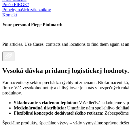
Prečo FIEGE?
Príbehy našich zákazníkov
Kontakt
Your personal Fiege Pinboard:
Pin articles, Use Cases, contacts and locations to find them again at a
Vysoká dávka pridanej logistickej hodnoty.
Farmaceutický sektor prechádza rýchlymi zmenami. Biofarmaceutiká, 
firma: Váš vysokohodnotný a citlivý tovar je u nás v bezpečných ruk
produktov.
Skladovanie s riadenou teplotou:
Vaše liečivá skladujeme v
Medzinárodná distribúcia:
Umožnite nám spoľahlivo dohliada
Flexibilné koncepcie dodávateľského reťazca:
Zabezpečíme,
Špeciálne produkty, špeciálne výzvy – vždy vymyslíme správne riešen