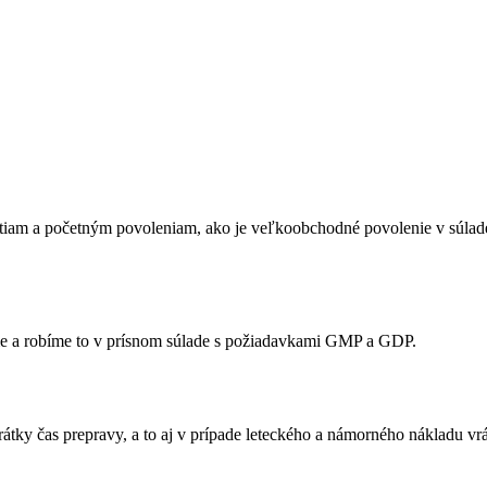
am a početným povoleniam, ako je veľkoobchodné povolenie v súlade 
íme a robíme to v prísnom súlade s požiadavkami GMP a GDP.
krátky čas prepravy, a to aj v prípade leteckého a námorného nákladu vr