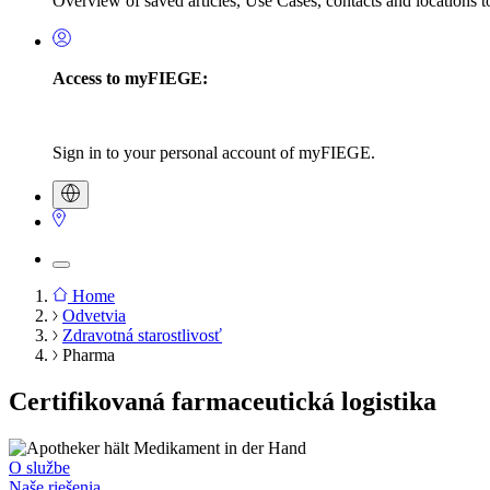
Overview of saved articles, Use Cases, contacts and locations to
Access to myFIEGE:
Sign in to your personal account of myFIEGE.
Home
Odvetvia
Breadcrumb
Zdravotná starostlivosť
Pharma
Certifikovaná farmaceutická logistika
O službe
Naše riešenia